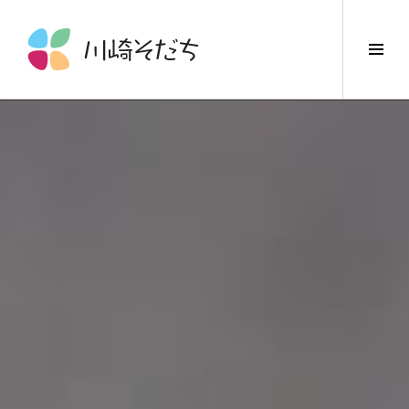
コ
ン
サ
テ
イ
ン
ド
ツ
バ
へ
ー
ス
切
キ
り
ッ
替
プ
え