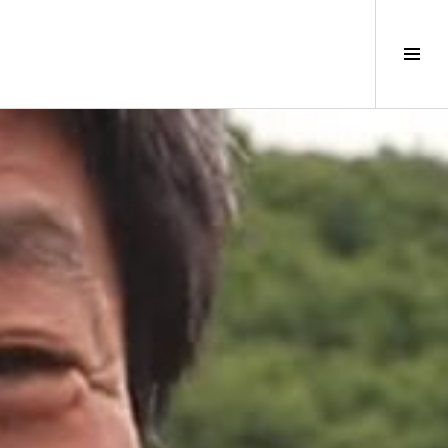
サ
イ
ド
バ
ー
切
り
替
え