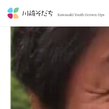
コ
ン
テ
Kawasaki Youth Grown-Ups
ン
ツ
へ
ス
キ
ッ
プ