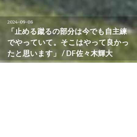
2024-09-08
「止める蹴るの部分は今でも自主練
でやっていて。そこはやって良かっ
たと思います」 / DF佐々木輝大
川崎そだちが始まった2015年、ダノンネーションズカ
ップ in Japanで4年ぶりに優勝を果たしたのが川崎フ
ロンターレU-12。
現在はレノファ山口FCに育成型期限付き移籍中の五十
嵐太陽らとともにそのメンバーとなったのがDF佐々木
輝大。