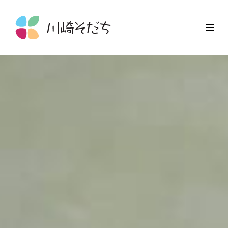
コ
ン
サ
テ
イ
ン
ド
ツ
バ
へ
ー
ス
切
キ
り
ッ
替
プ
え