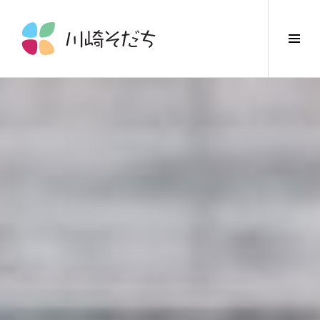
コ
ン
サ
テ
イ
ン
ド
ツ
バ
へ
ー
ス
切
キ
り
ッ
替
プ
え