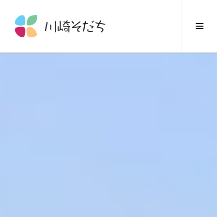
コ
ン
サ
テ
イ
ン
ド
ツ
バ
へ
ー
ス
切
キ
り
ッ
替
プ
え