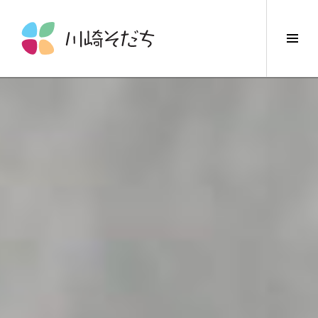
コ
ン
サ
テ
イ
ン
ド
ツ
バ
へ
ー
ス
切
キ
り
ッ
替
プ
え