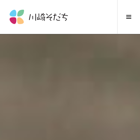
コ
ン
サ
テ
イ
ン
ド
ツ
バ
へ
ー
ス
切
キ
り
ッ
替
プ
え