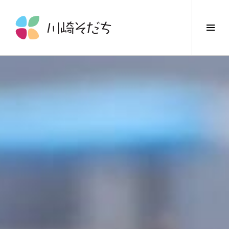
コ
ン
サ
テ
イ
ン
ド
ツ
バ
へ
ー
ス
切
キ
り
ッ
替
プ
え