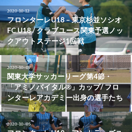
2020-10-12
フロンターレU18 – 東京杉並ソシオ
FC U18 / クラブユース関東予選ノッ
クアウトステージ1回戦
2020-10-07
関東大学サッカーリーグ第4節・
「アミノバイタル®」カップ/ フロ
ンターレアカデミー出身の選手たち
2020-10-05