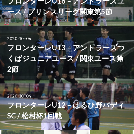
フロンターレU18 – アントラーズユ
ース / プリンスリーグ関東第5節
2020-10-04
フロンターレU13 – アントラーズつ
くばジュニアユース / 関東ユース第
2節
2020-10-04
フロンターレU12 – はるひ野バディ
SC / 松村杯1回戦