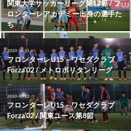
関東大学サッカーリーグ第12節 / フ
ー
ロンターレアカデミー出身の選手た
ち
シ
ョ
2020-10-13
ン
フロンターレU15 – ワセダクラブ
Forza’02 / メトロポリタンリーグ
2020-10-12
フロンターレU15 – ワセダクラブ
Forza’02 / 関東ユース第8節