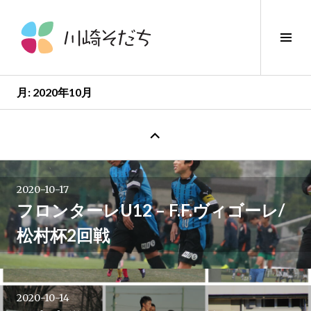
コ
ン
サ
テ
イ
ン
ド
ツ
バ
へ
月:
2020年10月
ー
ス
新
切
キ
し
り
ッ
い
替
プ
投
投
え
稿
2020-10-17
→
稿
フロンターレU12 – F.F.ヴィゴーレ/
松村杯2回戦
ナ
ビ
2020-10-14
ゲ