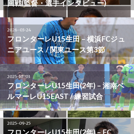
回戦(監督・選手インタビュー)
シ
ョ
2026-03-24
ン
フロンターレU15生田 – 横浜FCジュ
ニアユース / 関東ユース第3節
2025-10-03
フロンターレU15生田(2年) – 湘南ベ
ルマーレU15EAST / 練習試合
2025-09-25
フロンターレU15生田(2年) – FC