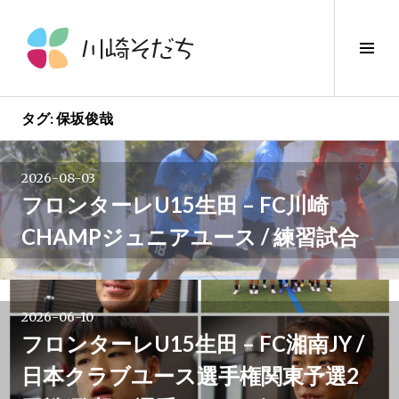
コ
ン
サ
テ
イ
ン
ド
ツ
バ
へ
タグ:
保坂俊哉
ー
ス
投
切
キ
り
2026-08-03
ッ
稿
替
フロンターレU15生田 – FC川崎
プ
え
CHAMPジュニアユース / 練習試合
ナ
ビ
2026-06-10
ゲ
フロンターレU15生田 – FC湘南JY /
ー
日本クラブユース選手権関東予選2