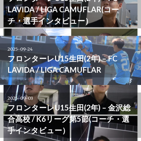
LAVIDA / LIGA CAMUFLAR(コー
チ・選手インタビュー）
2025-09-24
フロンターレU15生田(2年) – FC
LAVIDA / LIGA CAMUFLAR
2025-09-03
フロンターレU15生田(2年) – 金沢総
合高校 / K6リーグ第5節(コーチ・選
手インタビュー）