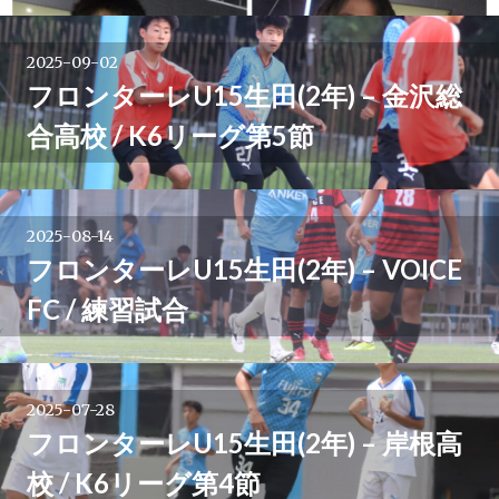
2025-09-02
フロンターレU15生田(2年) – 金沢総
合高校 / K6リーグ第5節
2025-08-14
フロンターレU15生田(2年) – VOICE
FC / 練習試合
2025-07-28
フロンターレU15生田(2年) – 岸根高
校 / K6リーグ第4節