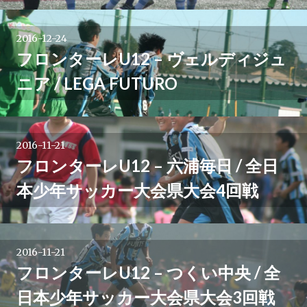
2016-12-24
フロンターレU12 – ヴェルディジュ
ニア / LEGA FUTURO
2016-11-21
フロンターレU12 – 六浦毎日 / 全日
本少年サッカー大会県大会4回戦
2016-11-21
フロンターレU12 – つくい中央 / 全
日本少年サッカー大会県大会3回戦