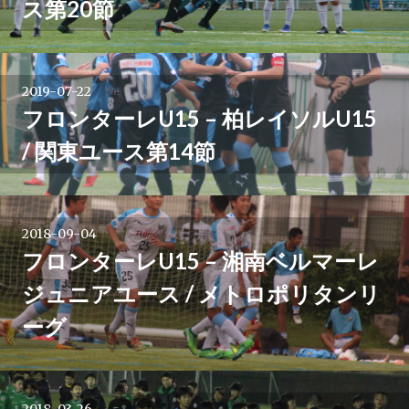
ス第20節
シ
ョ
2019-07-22
ン
フロンターレU15 – 柏レイソルU15
/ 関東ユース第14節
2018-09-04
フロンターレU15 – 湘南ベルマーレ
ジュニアユース / メトロポリタンリ
ーグ