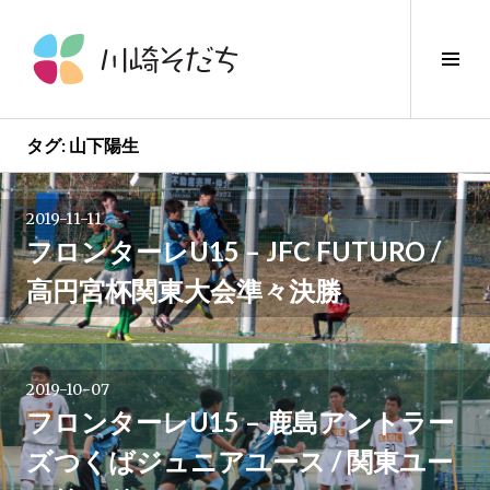
コ
ン
サ
テ
イ
ン
ド
ツ
バ
へ
タグ:
山下陽生
ー
ス
投
切
キ
り
2019-11-11
ッ
稿
替
フロンターレU15 – JFC FUTURO /
プ
え
高円宮杯関東大会準々決勝
ナ
ビ
2019-10-07
ゲ
フロンターレU15 – 鹿島アントラー
ー
ズつくばジュニアユース / 関東ユー