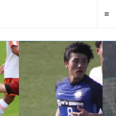
サ
イ
ド
バ
ー
切
り
替
え