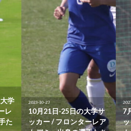
の大学
2023-10-27
202
ーレ
10月21日-25日の大学サ
7
手た
ッカー / フロンターレア
ッ