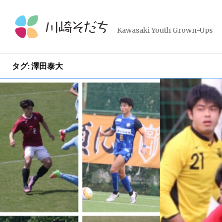
コ
ン
テ
Kawasaki Youth Grown-Ups
ン
ツ
へ
タグ:
澤田泰大
ス
投
キ
ッ
稿
プ
ナ
ビ
ゲ
ー