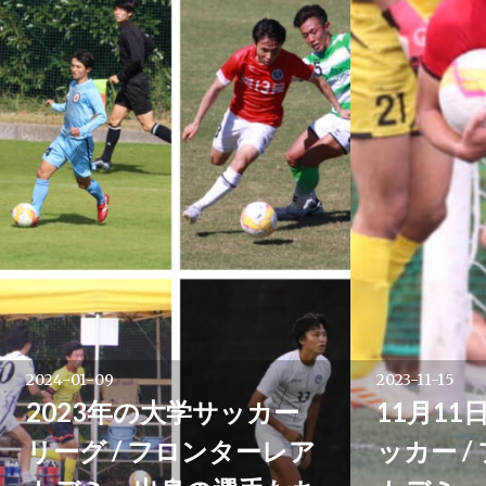
シ
ョ
ン
2024-01-09
2023-11-15
2023年の大学サッカー
11月11
リーグ / フロンターレア
ッカー 